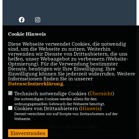
Cookie Hinweis
Diese Webseite verwendet Cookies, die notwendig
IMPRESSUM
DATENSCHUTZ
KONTAKT
sind, um die Webseite zu nutzen. Weiterhin
verwenden wir Dienste von Drittanbietern, die uns
CDU NRW
helfen, unser Webangebot zu verbessern (Website-
Optmierung). Für die Verwendung bestimmter
Dienste, benötigen wir Ihre Einwilligung. Ihre
CDU Ruhr
Einwilligung können Sie jederzeit widerrufen. Weitere
Informationen finden Sie in unserer
Datenschutzerklärung
.
CDU-Fraktion im Landtag NRW
Technisch notwendige Cookies (
Übersicht
)
CDU-Fraktion im Ruhrparlament
Die notwendigen Cookies werden allein für den
ordnungsgemäßen Gebrauch der Webseite benötigt.
Cookies von Drittanbietern (
Hinweis
)
CDU Deutschland
Derzeit verzichten wir auf Scripte von Drittanbietern auf der
Webseite.
CDU/CSU-Fraktion im Deutschen
Bundestag
Einverstanden
@2026 CDU Kreisverband
Realisation: Sharkness Media