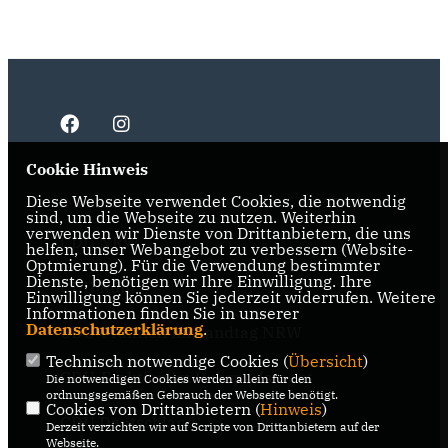
Cookie Hinweis
Diese Webseite verwendet Cookies, die notwendig
IMPRESSUM
DATENSCHUTZ
KONTAKT
sind, um die Webseite zu nutzen. Weiterhin
verwenden wir Dienste von Drittanbietern, die uns
CDU NRW
helfen, unser Webangebot zu verbessern (Website-
Optmierung). Für die Verwendung bestimmter
Dienste, benötigen wir Ihre Einwilligung. Ihre
CDU Ruhr
Einwilligung können Sie jederzeit widerrufen. Weitere
Informationen finden Sie in unserer
Datenschutzerklärung
.
CDU-Fraktion im Landtag NRW
Technisch notwendige Cookies (
Übersicht
)
CDU-Fraktion im Ruhrparlament
Die notwendigen Cookies werden allein für den
ordnungsgemäßen Gebrauch der Webseite benötigt.
Cookies von Drittanbietern (
Hinweis
)
CDU Deutschland
Derzeit verzichten wir auf Scripte von Drittanbietern auf der
Webseite.