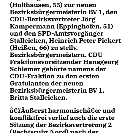
(Holthausen, 55) zur neuen
Bezirksbürgermeisterin BV 1, den
CDU-Bezirksvertreter
Jörg
Kampermann
(Eppinghofen, 51)
und den SPD-Amtsvorgänger
Stalleicken, Heinrich Peter Pickert
(Heißen, 66) zu
stellv.
Bezirksbürgermeistern
. CDU-
Fraktionsvorsitzender Hansgeorg
Schiemer gehörte namens der
CDU-Fraktion zu den ersten
Gratulanten der neuen
Bezirksbürgermeisterin BV 1,
Britta Stalleicken.
žÄußerst harmonischâ€œ und
konfliktfrei verlief auch die erste
Sitzung der
Bezirksvertretung 2
(Rechtsruhr Nord)
nach der