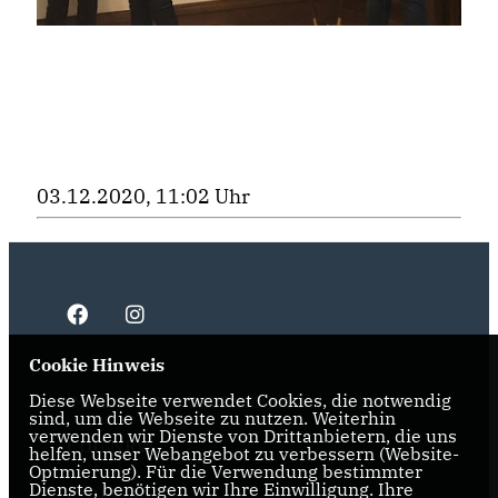
03.12.2020, 11:02 Uhr
Cookie Hinweis
Diese Webseite verwendet Cookies, die notwendig
IMPRESSUM
DATENSCHUTZ
KONTAKT
sind, um die Webseite zu nutzen. Weiterhin
verwenden wir Dienste von Drittanbietern, die uns
CDU NRW
helfen, unser Webangebot zu verbessern (Website-
Optmierung). Für die Verwendung bestimmter
Dienste, benötigen wir Ihre Einwilligung. Ihre
CDU Ruhr