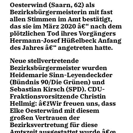
Oesterwind
(Saarn, 62) als
Bezirksbürgermeisterin
mit fast
allen Stimmen im Amt bestätigt,
das sie im März 2020 â€“ nach dem
plötzlichen Tod ihres Vorgängers
Hermann-Josef Hüßelbeck Anfang
des Jahres â€“ angetreten hatte.
Neue stellvertretende
Bezirksbürgermeister wurden
Heidemarie Sinn-Leyendeckder
(Bündnis 90/Die Grünen) und
Sebastian Kirsch (SPD). CDU-
Fraktionsvorsitzende Christin
Hellmig: â€žWir freuen uns, dass
Elke Oesterwind mit diesem
großen Vertrauen der
Bezirksvertretung für diese
Amtszeit ausgestattet wurde.â€œ