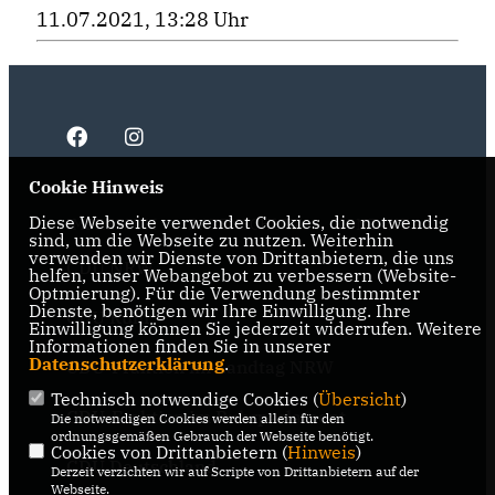
11.07.2021, 13:28 Uhr
Cookie Hinweis
Diese Webseite verwendet Cookies, die notwendig
IMPRESSUM
DATENSCHUTZ
KONTAKT
sind, um die Webseite zu nutzen. Weiterhin
verwenden wir Dienste von Drittanbietern, die uns
CDU NRW
helfen, unser Webangebot zu verbessern (Website-
Optmierung). Für die Verwendung bestimmter
Dienste, benötigen wir Ihre Einwilligung. Ihre
CDU Ruhr
Einwilligung können Sie jederzeit widerrufen. Weitere
Informationen finden Sie in unserer
Datenschutzerklärung
.
CDU-Fraktion im Landtag NRW
Technisch notwendige Cookies (
Übersicht
)
CDU-Fraktion im Ruhrparlament
Die notwendigen Cookies werden allein für den
ordnungsgemäßen Gebrauch der Webseite benötigt.
Cookies von Drittanbietern (
Hinweis
)
CDU Deutschland
Derzeit verzichten wir auf Scripte von Drittanbietern auf der
Webseite.