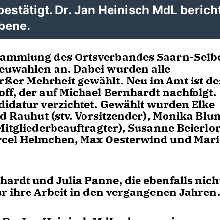
estätigt. Dr. Jan Heinisch MdL berich
bene.
rsammlung des Ortsverbandes Saarn-Selb
Neuwahlen an. Dabei wurden alle
ßer Mehrheit gewählt. Neu im Amt ist de
ff, der auf Michael Bernhardt nachfolgt.
didatur verzichtet. Gewählt wurden Elke
ed Rauhut (stv. Vorsitzender), Monika Blu
Mitgliederbeauftragter), Susanne Beierlor
arcel Helmchen, Max Oesterwind und Mari
ardt und Julia Panne, die ebenfalls nich
ür ihre Arbeit in den vergangenen Jahren.