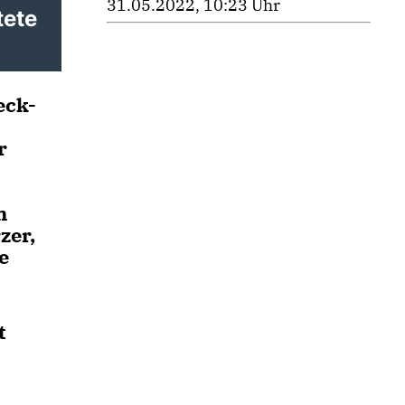
31.05.2022, 10:23 Uhr
tete
eck-
r
m
zer,
e
t