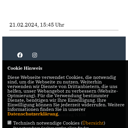
21.02.2024, 15:45 Uhr
Cookie Hinweis
Diese Webseite verwendet Cookies, die notwendig
IMPRESSUM
DATENSCHUTZ
KONTAKT
sind, um die Webseite zu nutzen. Weiterhin
verwenden wir Dienste von Drittanbietern, die uns
CDU NRW
helfen, unser Webangebot zu verbessern (Website-
Optmierung). Für die Verwendung bestimmter
Dienste, benötigen wir Ihre Einwilligung. Ihre
CDU Ruhr
Einwilligung können Sie jederzeit widerrufen. Weitere
Informationen finden Sie in unserer
Datenschutzerklärung
.
CDU-Fraktion im Landtag NRW
Technisch notwendige Cookies (
Übersicht
)
CDU-Fraktion im Ruhrparlament
Die notwendigen Cookies werden allein für den