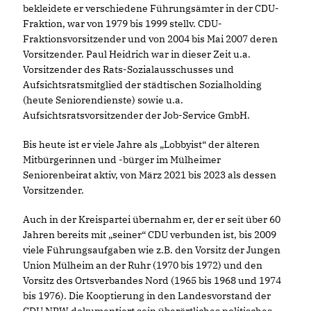
bekleidete er verschiedene Führungsämter in der CDU-
Fraktion, war von 1979 bis 1999 stellv. CDU-
Fraktionsvorsitzender und von 2004 bis Mai 2007 deren
Vorsitzender. Paul Heidrich war in dieser Zeit u.a.
Vorsitzender des Rats-Sozialausschusses und
Aufsichtsratsmitglied der städtischen Sozialholding
(heute Seniorendienste) sowie u.a.
Aufsichtsratsvorsitzender der Job-Service GmbH.
Bis heute ist er viele Jahre als „Lobbyist“ der älteren
Mitbürgerinnen und -bürger im Mülheimer
Seniorenbeirat aktiv, von März 2021 bis 2023 als dessen
Vorsitzender.
Auch in der Kreispartei übernahm er, der er seit über 60
Jahren bereits mit „seiner“ CDU verbunden ist, bis 2009
viele Führungsaufgaben wie z.B. den Vorsitz der Jungen
Union Mülheim an der Ruhr (1970 bis 1972) und den
Vorsitz des Ortsverbandes Nord (1965 bis 1968 und 1974
bis 1976). Die Kooptierung in den Landesvorstand der
CDU NRW dokumentiert sein überörtliches politisches