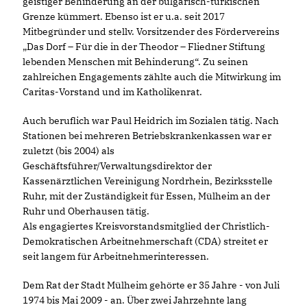
geistiger Behinderung an der bulgarisch-türkischen
Grenze kümmert. Ebenso ist er u.a. seit 2017
Mitbegründer und stellv. Vorsitzender des Fördervereins
Das Dorf – Für die in der Theodor – Fliedner Stiftung
lebenden Menschen mit Behinderung“. Zu seinen
zahlreichen Engagements zählte auch die Mitwirkung im
Caritas-Vorstand und im Katholikenrat.
Auch beruflich war Paul Heidrich im Sozialen tätig. Nach
Stationen bei mehreren Betriebskrankenkassen war er
zuletzt (bis 2004) als
Geschäftsführer/Verwaltungsdirektor der
Kassenärztlichen Vereinigung Nordrhein, Bezirksstelle
Ruhr, mit der Zuständigkeit für Essen, Mülheim an der
Ruhr und Oberhausen tätig.
Als engagiertes Kreisvorstandsmitglied der Christlich-
Demokratischen Arbeitnehmerschaft (CDA) streitet er
seit langem für Arbeitnehmerinteressen.
Dem Rat der Stadt Mülheim gehörte er 35 Jahre - von Juli
1974 bis Mai 2009 - an. Über zwei Jahrzehnte lang