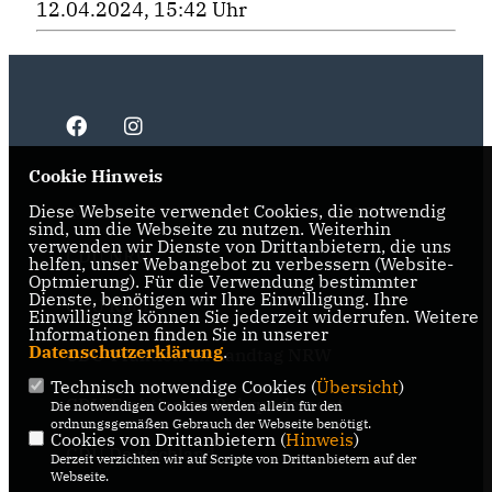
12.04.2024, 15:42 Uhr
Cookie Hinweis
Diese Webseite verwendet Cookies, die notwendig
IMPRESSUM
DATENSCHUTZ
KONTAKT
sind, um die Webseite zu nutzen. Weiterhin
verwenden wir Dienste von Drittanbietern, die uns
CDU NRW
helfen, unser Webangebot zu verbessern (Website-
Optmierung). Für die Verwendung bestimmter
Dienste, benötigen wir Ihre Einwilligung. Ihre
CDU Ruhr
Einwilligung können Sie jederzeit widerrufen. Weitere
Informationen finden Sie in unserer
Datenschutzerklärung
.
CDU-Fraktion im Landtag NRW
Technisch notwendige Cookies (
Übersicht
)
CDU-Fraktion im Ruhrparlament
Die notwendigen Cookies werden allein für den
ordnungsgemäßen Gebrauch der Webseite benötigt.
Cookies von Drittanbietern (
Hinweis
)
CDU Deutschland
Derzeit verzichten wir auf Scripte von Drittanbietern auf der
Webseite.