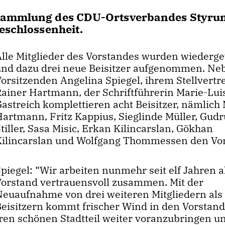
ersammlung des CDU-Ortsverbandes Styru
eschlossenheit.
Alle Mitglieder des Vorstandes wurden wiederg
und dazu drei neue Beisitzer aufgenommen. Ne
orsitzenden Angelina Spiegel, ihrem Stellvertr
Rainer Hartmann, der Schriftführerin Marie-Lui
Gastreich komplettieren acht Beisitzer, nämlich
Hartmann, Fritz Kappius, Sieglinde Müller, Gud
tiller, Sasa Misic, Erkan Kilincarslan, Gökhan
Kilincarslan und Wolfgang Thommessen den Vor
piegel: “Wir arbeiten nunmehr seit elf Jahren a
Vorstand vertrauensvoll zusammen. Mit der
Neuaufnahme von drei weiteren Mitgliedern als
Beisitzern kommt frischer Wind in den Vorstand
en schönen Stadtteil weiter voranzubringen u