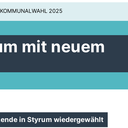
KOMMUNALWAHL 2025
um mit neuem
zende in Styrum wiedergewählt