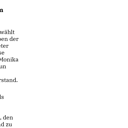
m
ewählt
ben der
eter
se
 Monika
run
stand.
ls
, den
nd zu