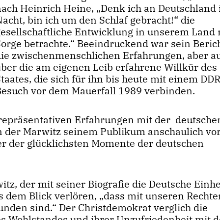
nach Heinrich Heine, „Denk ich an Deutschland 
acht, bin ich um den Schlaf gebracht!“ die
gesellschaftliche Entwicklung in unserem Land 
Sorge betrachte.“ Beeindruckend war sein Beric
die zwischenmenschlichen Erfahrungen, aber a
über die am eigenen Leib erfahrene Willkür des
taates, die sich für ihn bis heute mit einem DD
Besuch vor dem Mauerfall 1989 verbinden.
 repräsentativen Erfahrungen mit der deutsche
n der Marwitz seinem Publikum anschaulich vo
r der glücklichsten Momente der deutschen
, der mit seiner Biografie die Deutsche Einhei
 dem Blick verlören, „dass mit unseren Rechte
nden sind.“ Der Christdemokrat verglich die
es Wohlstandes und ihrer Unzufriedenheit mit 