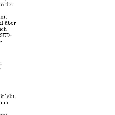
in der
mit
ht über
uch
 SED-
R-
n
r
t lebt,
n in
dem