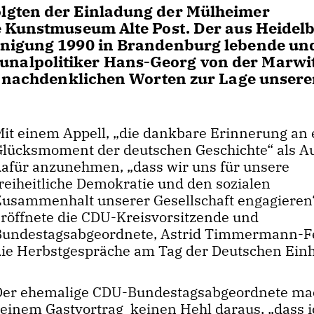
lgten der Einladung der Mülheimer
e Kunstmuseum Alte Post. Der aus Heidel
inigung 1990 in Brandenburg lebende un
nalpolitiker Hans-Georg von der Marwi
nd nachdenklichen Worten zur Lage unsere
Mit einem Appell, „die dankbare Erinnerung an
Glücksmoment der deutschen Geschichte“ als Au
dafür anzunehmen, „dass wir uns für unsere
freiheitliche Demokratie und den sozialen
Zusammenhalt unserer Gesellschaft engagieren
eröffnete die CDU-Kreisvorsitzende und
Bundestagsabgeordnete, Astrid Timmermann-Fe
die Herbstgespräche am Tag der Deutschen Einh
Der ehemalige CDU-Bundestagsabgeordnete mac
seinem Gastvortrag keinen Hehl daraus, „dass ic