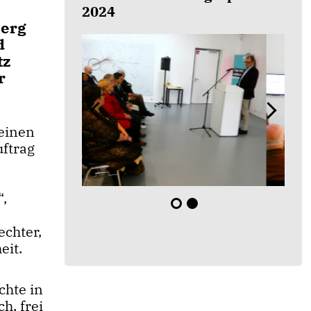
2024
berg
d
tz
r
 einen
ftrag
“,
chter,
eit.
hte in
h, frei