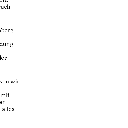
ruch
mberg
ldung
der
sen wir
 mit
hen
 alles