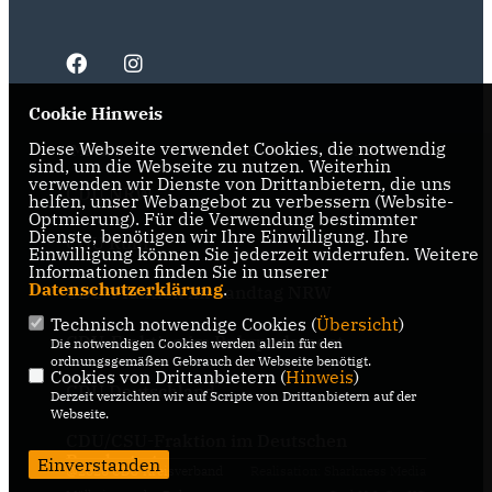
Cookie Hinweis
Diese Webseite verwendet Cookies, die notwendig
IMPRESSUM
DATENSCHUTZ
KONTAKT
sind, um die Webseite zu nutzen. Weiterhin
verwenden wir Dienste von Drittanbietern, die uns
CDU NRW
helfen, unser Webangebot zu verbessern (Website-
Optmierung). Für die Verwendung bestimmter
Dienste, benötigen wir Ihre Einwilligung. Ihre
CDU Ruhr
Einwilligung können Sie jederzeit widerrufen. Weitere
Informationen finden Sie in unserer
Datenschutzerklärung
.
CDU-Fraktion im Landtag NRW
Technisch notwendige Cookies (
Übersicht
)
CDU-Fraktion im Ruhrparlament
Die notwendigen Cookies werden allein für den
ordnungsgemäßen Gebrauch der Webseite benötigt.
Cookies von Drittanbietern (
Hinweis
)
CDU Deutschland
Derzeit verzichten wir auf Scripte von Drittanbietern auf der
Webseite.
CDU/CSU-Fraktion im Deutschen
Bundestag
Einverstanden
@2026 CDU Kreisverband
Realisation: Sharkness Media