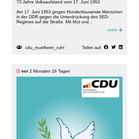
73 Jahre Volksaufstand vom 17. Juni 1953
Am 17. Juni 1953 gingen Hunderttausende Menschen
in der DDR gegen die Unterdrückung des SED-
Regimes auf die Straße. Mit Mut und
Entschlossenheit erhoben sie ihre Stimme gegen
mehr
Unfreiheit und staatliche Willkür.
Der Volksaufstand wurde von sowjetischen
Besatzungstruppen und der DDR-Volkspolizei brutal
cdu_muelheim_ruhr
Teilen auf
niedergeschlagen. Tausende Menschen wurden
verhaftet, viele zu langen Haftstrafen verurteilt, einige
bezahlten ihren Einsatz für die Freiheit mit dem
Leben.
vor
2 Monaten 16 Tagen
Dieser besondere Tag unserer Geschichte markierte
den Beginn einer Revolutionsbewegung, die weitere
Volksaufstände in Ostdeutschland und Osteuropa
nach sich zog. Er bleibt ein Symbol des Widerstands
gegen Unrecht, Unterdrückung und für den Kampf um
Freiheit.
Wir gedenken allen Opfern der DDR-Diktatur und
erinnern heute an die Tapferkeit der Menschen, die
sich gegen das sozialistische Regime erhoben haben.
Ihr Mut mahnt uns, dass diese Werte nicht
selbstverständlich sind. Sie bilden das Fundament
unseres Staates und unserer Gesellschaft. Sie zu