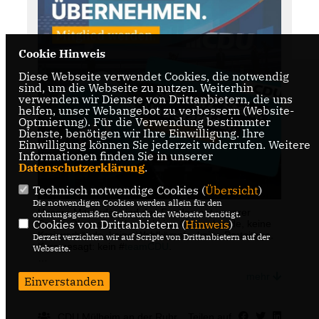
Cookie Hinweis
Diese Webseite verwendet Cookies, die notwendig
sind, um die Webseite zu nutzen. Weiterhin
verwenden wir Dienste von Drittanbietern, die uns
helfen, unser Webangebot zu verbessern (Website-
Optmierung). Für die Verwendung bestimmter
Dienste, benötigen wir Ihre Einwilligung. Ihre
Einwilligung können Sie jederzeit widerrufen. Weitere
Informationen finden Sie in unserer
Datenschutzerklärung
.
Technisch notwendige Cookies (
Übersicht
)
Die notwendigen Cookies werden allein für den
Unsere Mitglieder sind das Fundament unserer
ordnungsgemäßen Gebrauch der Webseite benötigt.
Cookies von Drittanbietern (
Hinweis
)
Partei. Ohne sie gäbe es keine Ortsverbände, keine
Kreisverbände, keine Wahlkämpfe, keine Parteitage.
Derzeit verzichten wir auf Scripte von Drittanbietern auf der
Kurz gesagt: kein #
teamCDU
.
Webseite.
Du hast frische Ideen und Lust Verantwortung für
mehr
Einverstanden
Deutschland zu übernehmen?
?🏼 Dann werd? jetzt CDU-Mitglied:
https://www.cdu-
deutschlands.de/mitglied-werden
CDU Mülheim an der Ruhr
Teilen auf