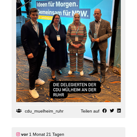
Wirtschafts- und Planungspolitik geprägt. Mit
Sachverstand, Weitblick und Beharrlichkeit setzte er
sich über viele Jahre für eine solide Haushaltsführung
und eine nachhaltige Entwicklung der Stadt ein.
Ein weiterer Schwerpunkt seines politischen
Engagements lag im Bereich des Öffentlichen
Personennahverkehrs. Mehr als zwei Jahrzehnte
wirkte Wolfgang Michels in den Aufsichtsgremien der
Mülheimer Verkehrsgesellschaft (MVG) mit und
übernahm zeitweise, bis zu deren Fusion mit dem
Essener Nahverkehrsunternehmen EVAG zur
Ruhrbahn, auch den Vorsitz des Aufsichtsrates.
Für seine herausragenden Verdienste um die Stadt
Mülheim an der Ruhr wurde Wolfgang Michels bereits
im Jahr 2009 mit dem Ehrenring der Stadt
ausgezeichnet.
CDU-Kreisvorsitzende Astrid Timmermann-Fechter
MdB und CDU-Fraktionsvorsitzende Christina
Küsters:
cdu_muelheim_ruhr
Teilen auf
"Wolfgang Michels hat die Mülheimer
Kommunalpolitik über viele Jahrzehnte hinweg
maßgeblich mitgeprägt. Sein Einsatz war stets von
großer Sachkenntnis, Verlässlichkeit und einer tiefen
Verbundenheit zu unserer Stadt getragen. Für sein
vor
1 Monat 21 Tagen