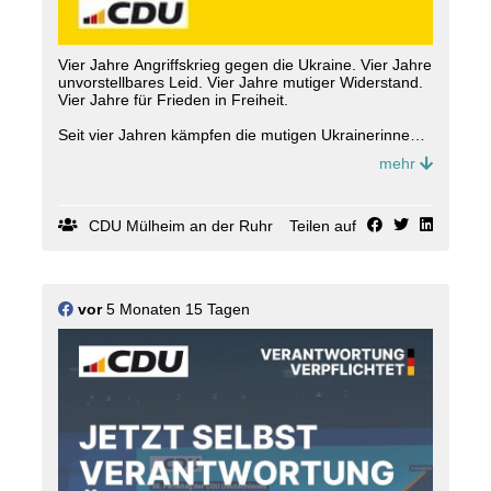
Vier Jahre Angriffskrieg gegen die Ukraine. Vier Jahre
unvorstellbares Leid. Vier Jahre mutiger Widerstand.
Vier Jahre für Frieden in Freiheit.
Seit vier Jahren kämpfen die mutigen Ukrainerinnen
und Ukrainer nicht nur für ihre Freiheit - sie
mehr
verteidigen damit auch unsere Freiheit.
Bundeskanzler Friedrich Merz: "Wir werden einen
nachhaltigen Frieden in Europa nur gemeinsam
CDU Mülheim an der Ruhr
Teilen auf
schaffen können mit einer freien und souveränen
Ukraine, einer starken Ukraine, die sich jetzt und in
Zukunft weiter gegen russische Angriffe schützen
kann. Es gebietet die politische und die historische
vor
5 Monaten 15 Tagen
Vernunft, genau das anzuerkennen: Das Schicksal
der Ukraine ist das Schicksal von ganz Europa."
Freedom must win. Slava Ukraini.