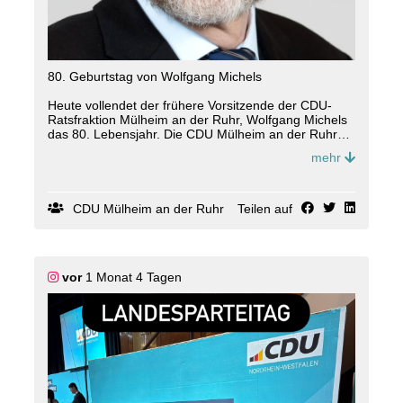
80. Geburtstag von Wolfgang Michels
Heute vollendet der frühere Vorsitzende der CDU-
Ratsfraktion Mülheim an der Ruhr, Wolfgang Michels
das 80. Lebensjahr. Die CDU Mülheim an der Ruhr
und die CDU-Fraktion gratulieren ihrem langjährigen
mehr
Fraktionsvorsitzenden und verdienten
Kommunalpolitiker sehr herzlich zu diesem ganz
besonderen Ehrentag.
CDU Mülheim an der Ruhr
Teilen auf
Der ehemalige Projektleiter der Mülheimer
Unternehmensberatung ZENIT, verheiratet und Vater
von drei inzwischen erwachsenen Kindern, gehört seit
Juni 1991 der CDU Mülheim an der Ruhr an. Bereits
vor
1 Monat 4 Tagen
1994 wurde er erstmals in den Rat der Stadt Mülheim
an der Ruhr gewählt. Mehr als ein Vierteljahrhundert
vertrat er die Interessen der Saarner Bürgerinnen und
Bürger im Rat. Von 2007 bis 2017 stand er zudem als
Fraktionsvorsitzender an der Spitze der CDU-
Ratsfraktion.
Sein kommunalpolitisches Wirken war insbesondere
von seinem großen Engagement in der Finanz-