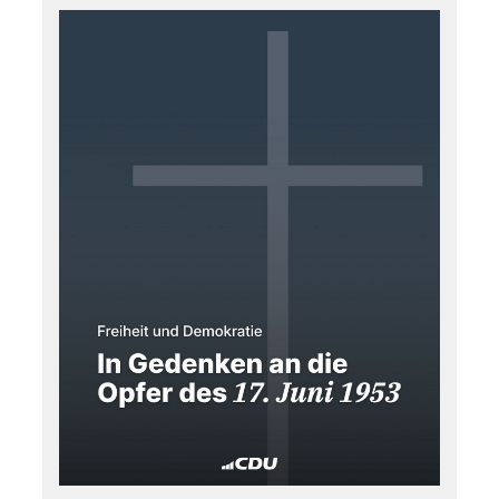
langjähriges Engagement und seine Verdienste um
unsere Stadt und die CDU sind wir ihm zu großem
Dank verpflichtet. Zu seinem 80. Geburtstag
wünschen wir ihm von Herzen Gesundheit, Freude,
viele schöne Momente im Kreise seiner Familie und
weiterhin alles erdenklich Gute."